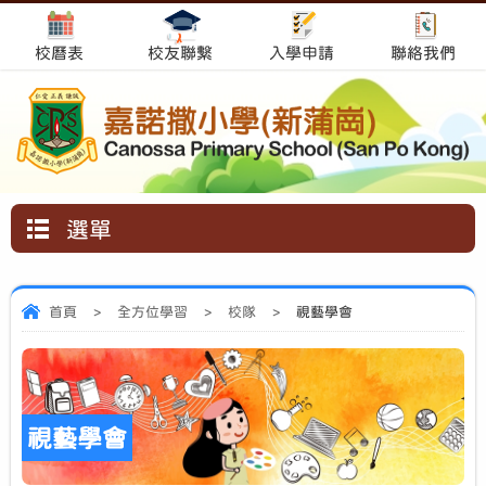
校曆表
校友聯繫
入學申請
聯絡我們
選單
首頁
>
全方位學習
>
校隊
>
視藝學會
視藝學會